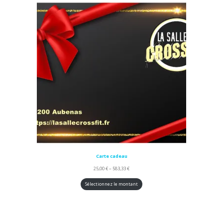
Carte cadeau
25,00
€
–
583,33
€
Sélectionnez le montant